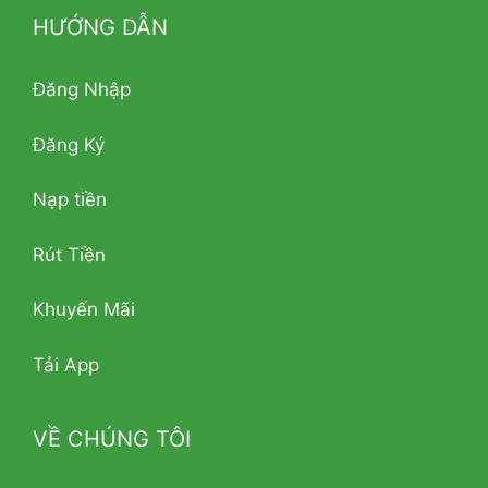
HƯỚNG DẪN
Đăng Nhập
Đăng Ký
Nạp tiền
Rút Tiền
Khuyến Mãi
Tải App
VỀ CHÚNG TÔI