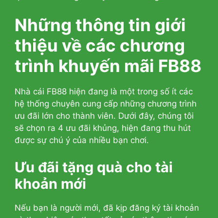
Những thông tin giới
thiệu về các chương
trình khuyến mãi FB88
Nhà cái FB88 hiện đang là một trong số ít các
hệ thống chuyên cung cấp những chương trình
ưu đãi lớn cho thành viên. Dưới đây, chúng tôi
sẽ chọn ra 4 ưu đãi khủng, hiện đang thu hút
được sự chú ý của nhiều bạn chơi.
Ưu đãi tặng quà cho tài
khoản mới
Nếu bạn là người mới, đã kịp đăng ký tài khoản