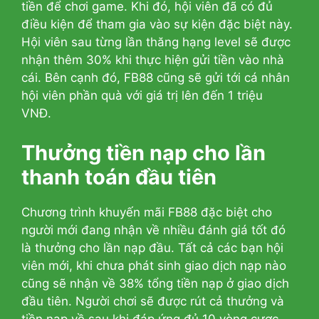
tiền để chơi game. Khi đó, hội viên đã có đủ
điều kiện để tham gia vào sự kiện đặc biệt này.
Hội viên sau từng lần thăng hạng level sẽ được
nhận thêm 30% khi thực hiện gửi tiền vào nhà
cái. Bên cạnh đó, FB88 cũng sẽ gửi tới cá nhân
hội viên phần quà với giá trị lên đến 1 triệu
VNĐ.
Thưởng tiền nạp cho lần
thanh toán đầu tiên
Chương trình khuyến mãi FB88 đặc biệt cho
người mới đang nhận về nhiều đánh giá tốt đó
là thưởng cho lần nạp đầu. Tất cả các bạn hội
viên mới, khi chưa phát sinh giao dịch nạp nào
cũng sẽ nhận về 38% tổng tiền nạp ở giao dịch
đầu tiên. Người chơi sẽ được rút cả thưởng và
tiền nạp về sau khi đáp ứng đủ 10 vòng cược