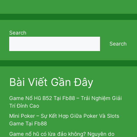
Search
Search
Bài Viết Gần Đây
Game Nổ Hũ B52 Tại Fb88 – Trải Nghiệm Giải
Trí Đỉnh Cao
Mini Poker – Sự Kết Hợp Giữa Poker Và Slots
Game Tại Fb88
Game nổ hũ có lừa đảo không? Nguyên do